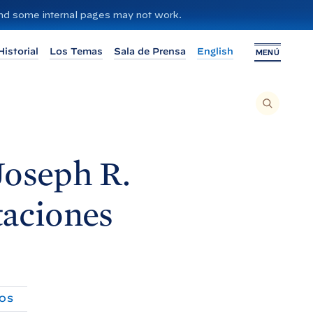
 and some internal pages may not work.
Historial
Los Temas
Sala de Prensa
English
MENÚ
P
A
R
A
B
U
S
C
Joseph R.
A
R
E
N
E
taciones
L
S
I
T
I
O
,
I
N
G
R
E
DOS
S
E