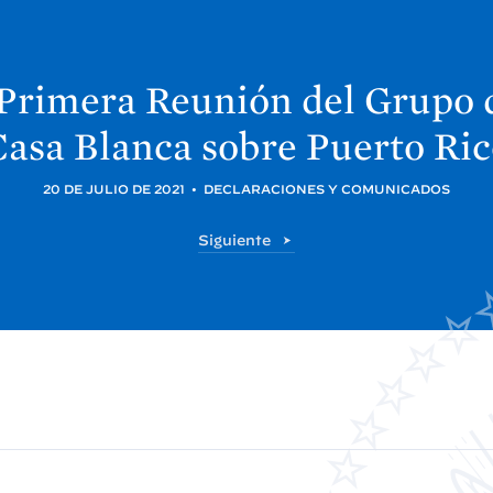
Primera Reunión del Grupo d
Casa
Blanca sobre Puerto
Ric
20 DE JULIO DE 2021
•
DECLARACIONES Y COMUNICADOS
P
Siguiente
o
s
t