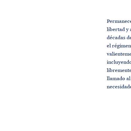
G
I
N
A
Permanece
P
R
libertad y 
I
N
décadas de
C
I
el régimen
P
A
valienteme
L
incluyendo
libremente
llamado al
necesidade