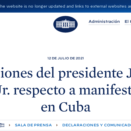
”. The website is no longer updated and links to external websites
L
Administración
El 
a
C
a
s
a
12 DE JULIO DE 2021
B
iones del presidente 
l
a
Jr. respecto a manifes
n
c
en
Cuba
a
SALA DE PRENSA
DECLARACIONES Y COMUNICA