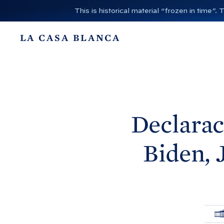
I
This is historical material “frozen in time
r
a
LA CASA BLANCA
l
c
o
n
t
e
Declarac
n
i
Biden, 
d
o
P
Á