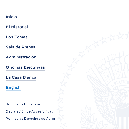
t
:
F
Inicio
i
El Historial
c
Los Temas
h
a
Sala de Prensa
i
Administración
n
Oficinas Ejecutivas
f
o
La Casa Blanca
r
English
m
a
Política de Privacidad
t
Declaración de Accesibilidad
i
Política de Derechos de Autor
v