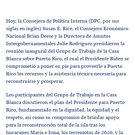
P
T
R
É
R
I
M
N
I
C
Hoy, la Consejera de Política Interna (DPC, por sus
N
I
O
D
siglas en inglés) Susan E. Rice, el Consejero Económico
P
E
A
B
Nacional Brian Deese y la Directora de Asuntos
L
Ú
S
Intergubernamentales Julie Rodríguez presidieron la
Q
U
reunión inaugural del Grupo de Trabajo de la Casa
E
D
Blanca sobre Puerto Rico, el cual el Presidente Biden se
A
comprometió a poner en pie para proveerle a Puerto
Rico los recursos y la asistencia técnica necesaria para
reconstruirse y prosperar.
Los participantes del Grupo de Trabajo en la Casa
Blanca discutieron el plan del Presidente para Puerto
Rico, fundamentado en la dignidad, la equidad y el
respeto, así como su compromiso de brindar apoyo
para la reconstrucción total de la isla tras los
huracanes María e Irma, los terremotos de 2020, y la