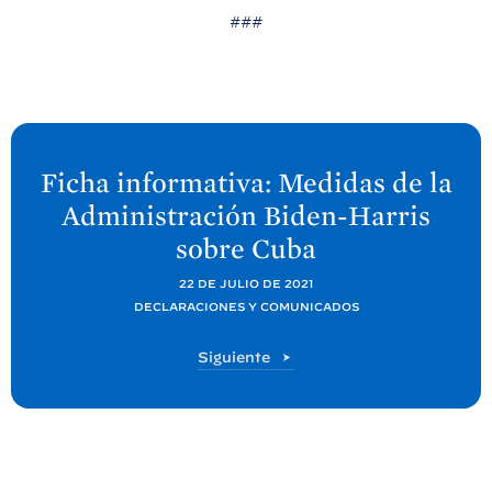
###
S
i
Ficha informativa: Medidas de la
g
Administración Biden-
Harris
u
sobre
Cuba
i
e
22 DE JULIO DE 2021
DECLARACIONES Y COMUNICADOS
n
t
P
Siguiente
e
o
P
s
t
o
s