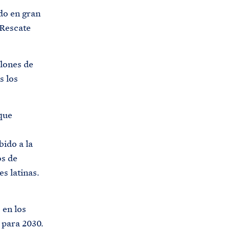
ido en gran
 Rescate
llones de
s los
que
ido a la
os de
s latinas.
 en los
 para 2030.