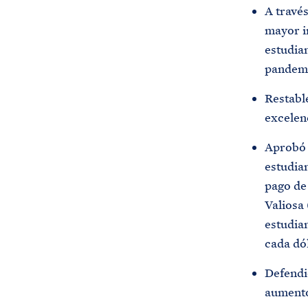
A través
mayor in
estudia
pandemi
Restable
excelen
Aprobó 
estudian
pago de
Valiosa
estudian
cada dó
Defendi
aumento