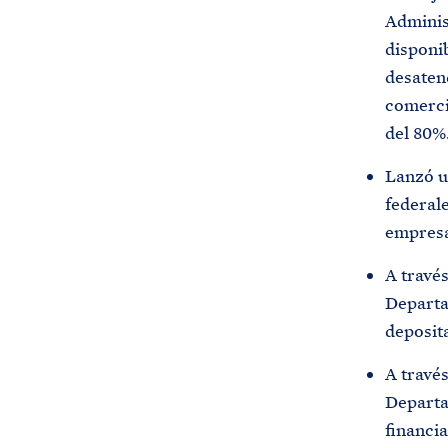
Adminis
disponi
desatend
comerci
del 80%
Lanzó u
federal
empresas
A travé
Departam
deposita
A través
Departa
financia