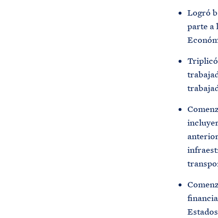
Logró ba
parte a 
Económ
Triplicó
trabajad
trabaja
Comenzó
incluye
anterio
infraes
transpo
Comenzó 
financi
Estados 