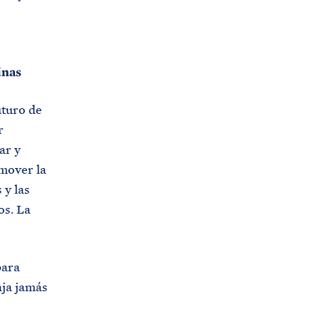
inas
uturo de
r
ar y
omover la
 y las
os. La
para
aja jamás