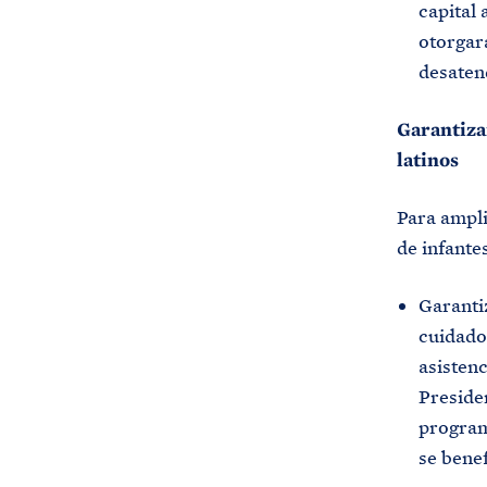
capital 
otorgará
desaten
Garantiza
latinos
Para ampli
de infante
Garantiz
cuidado 
asistenc
Preside
program
se benef