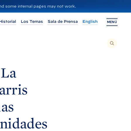
 and some internal pages may not work.
Historial
Los Temas
Sala de Prensa
English
MENÚ
P
A
R
A
B
U
S
C
La
A
R
E
N
E
arris
L
S
I
T
I
las
O
,
I
N
G
unidades
R
E
S
E