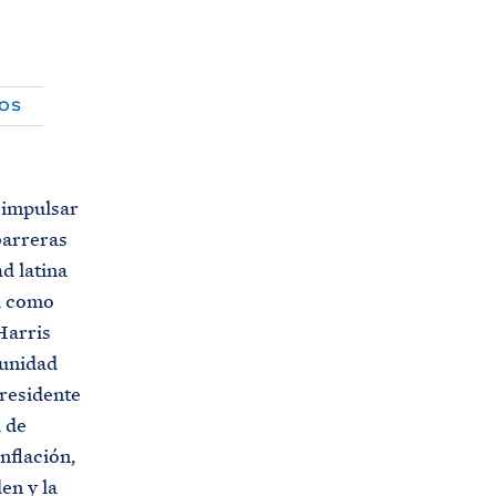
U
s
N
T
É
R
M
I
N
DOS
O
D
E
B
Ú
S
Q
 impulsar
U
E
barreras
D
A
d latina
a como
Harris
munidad
presidente
 de
nflación,
en y la