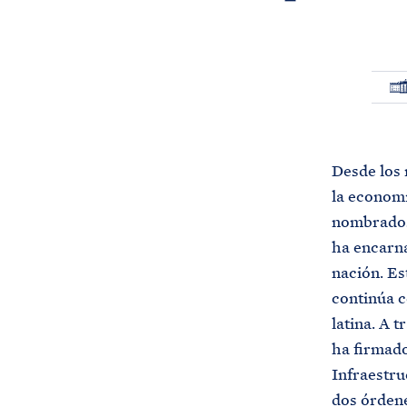
P
Á
G
I
N
A
Desde los 
P
R
la economí
I
N
nombrados 
C
I
ha encarna
P
A
nación. Es
L
continúa c
latina. A t
ha firmado
Infraestru
dos órdene