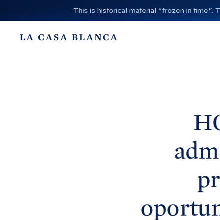
I
This is historical material “frozen in time
r
a
LA CASA BLANCA
l
c
o
n
t
e
H
n
i
admi
d
o
pr
oportun