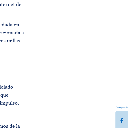
nternet de
redada en
orcionada a
res millas
iciado
 que
 impulso,
Compartir
C
mos de la
o