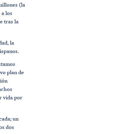
illones (la
s
 a los
.
 tras la
g
o
v
ad, la
/
ispanos.
e
éstamos
s
evo plan de
/
ción
p
uchos
r
r vida por
e
n
s
cada; un
a
os dos
/