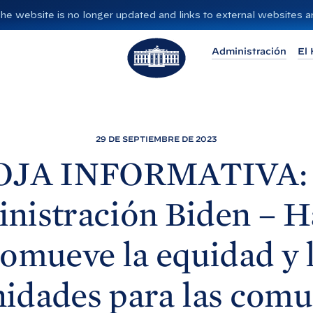
”. The website is no longer updated and links to external websites
L
Administración
El 
a
C
a
s
a
29 DE SEPTIEMBRE DE 2023
B
OJA INFORMATIVA: 
l
a
nistración Biden – H
n
c
omueve la equidad y 
a
idades para las com