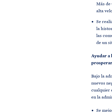
Más de u
alta vel
Se real
la hist
las comu
de un s
Ayudar a 
prospera
Bajo la ad
nuevos neg
cualquier 
en la admi
Se mejo