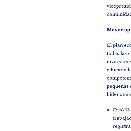
vicepresid
comunidad
Mayor opo
El plan ec
todas las 
inversione
educar a l
competenci
pequeñas e
bidenomía
Creó 13.
trabajad
registra