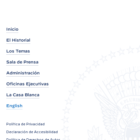
:
H
O
J
Inicio
A
El Historial
I
N
Los Temas
F
Sala de Prensa
O
Administración
R
M
Oficinas Ejecutivas
A
La Casa Blanca
T
English
I
V
Política de Privacidad
A
Declaración de Accesibilidad
:
Política de Derechos de Autor