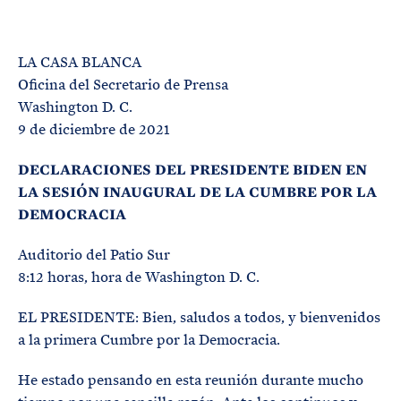
P
T
R
É
R
I
M
N
I
C
LA CASA BLANCA
N
I
O
D
Oficina del Secretario de Prensa
P
E
A
B
Washington D. C.
L
Ú
S
9 de diciembre de 2021
Q
U
E
DECLARACIONES DEL PRESIDENTE BIDEN EN
D
A
LA SESIÓN INAUGURAL DE LA CUMBRE POR LA
DEMOCRACIA
Auditorio del Patio Sur
8:12 horas, hora de Washington D. C.
EL PRESIDENTE: Bien, saludos a todos, y bienvenidos
a la primera Cumbre por la Democracia.
He estado pensando en esta reunión durante mucho