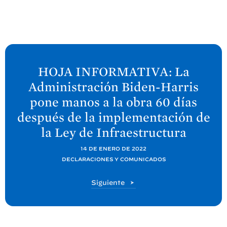
S
i
HOJA INFORMATIVA: La
g
Administración Biden-⁠Harris
u
pone manos a la obra 60 días
i
después de la implementación de
e
la Ley de
Infraestructura
n
t
14 DE ENERO DE 2022
e
DECLARACIONES Y COMUNICADOS
P
P
Siguiente
o
o
s
s
t
t