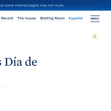
 and some internal pages may not work.
 Record
The Issues
Briefing Room
Español
MENU
T
O
S
E
A
R
C
H
 Día de
T
H
I
S
S
I
T
E
,
E
N
T
E
R
A
S
E
A
R