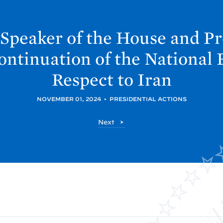
 Speaker of the House and Pr
ontinuation of the Nationa
Respect to
Iran
NOVEMBER 01, 2024
•
PRESIDENTIAL ACTIONS
P
Next
o
s
t