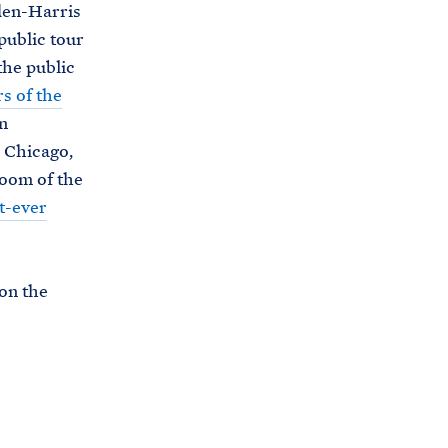
iden-Harris
public tour
the public
s of the
n
 Chicago,
Room of the
t-ever
 on the