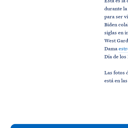
Esta es la
durante la
para ser v
Biden cola
siglas en 
West Garde
Dama
estr
Día de los
Las fotos 
está en la
N