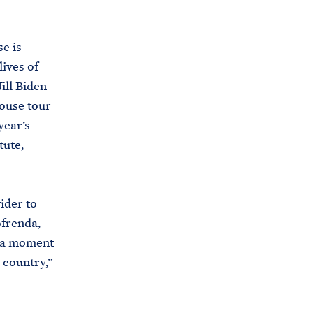
C
H
T
E
R
e is
M
ives of
ill Biden
ouse tour
year’s
tute,
ider to
ofrenda,
e a moment
 country,”