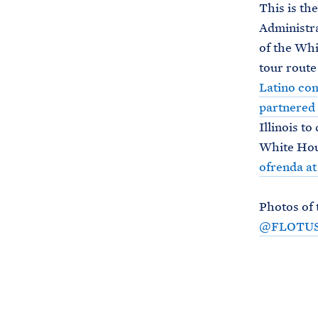
This is th
Administra
of the Whi
tour route
Latino co
partnered
Illinois t
White Hous
ofrenda a
Photos of 
@FLOTU