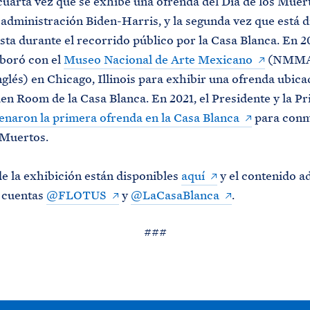
 cuarta vez que se exhibe una ofrenda del Día de los Muer
 administración Biden-Harris, y la segunda vez que está d
ista durante el recorrido público por la Casa Blanca. En 20
boró con el
Museo Nacional de Arte Mexicano
(NMMA 
inglés) en Chicago, Illinois para exhibir una ofrenda ubica
n Room de la Casa Blanca. En 2021, el Presidente y la P
enaron la primera ofrenda en la Casa Blanca
para conm
 Muertos.
de la exhibición están disponibles
aquí
y el contenido a
s cuentas
@FLOTUS
y
@LaCasaBlanca
.
###