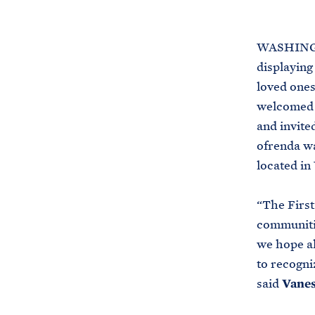
WASHINGTO
displaying
loved ones
welcomed 
and invited
ofrenda wa
located in
“The First
communitie
we hope al
to recogni
said
Vanes