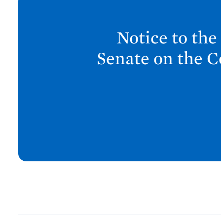
e
x
Notice to the
t
P
Senate on the C
o
s
t
:
N
o
t
i
c
e
t
o