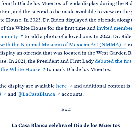
e fourth Día de los Muertos ofrenda display during the B
tion, and the second to be made available to view on the 
te House. In 2023, Dr. Biden displayed the ofrenda along 
 of the White House for the first time and
invited member
mmunity
to add a photo of a loved one. In 2022, Dr. Bide
 with the National Museum of Mexican Art (NMMA)
in
o display an ofrenda that was located in the West Garden 
e. In 2021, the President and First Lady
debuted the firs
t the White House
to mark Día de los Muertos.
the display are available
here
and additional content is
S
and
@LaCasaBlanca
accounts.
###
La Casa Blanca celebra el Día de los Muertos