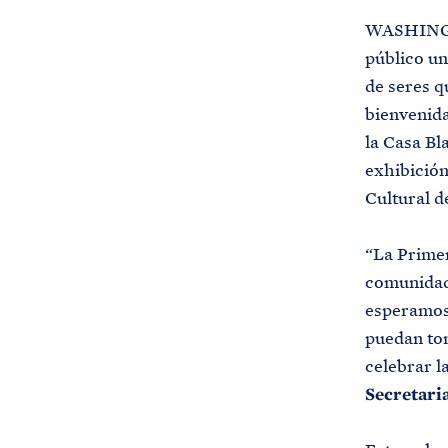
WASHINGTO
público un
de seres q
bienvenida
la Casa Bla
exhibición
Cultural d
“La Primer
comunidade
esperamos 
puedan to
celebrar l
Secretari