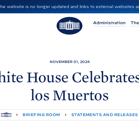
”. The website is no longer updated and links to external websites
T
Administration
The
h
e
W
h
i
NOVEMBER 01, 2024
t
ite
House Celebrates
e
H
los
Muertos
o
u
s
H
BRIEFING ROOM
STATEMENTS AND RELEASES
e
O
M
E