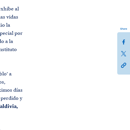
xhibe al
as vidas
io la
Share
pecial por
S
o a la
h
nstituto
S
a
h
h
r
a
t
e
lo’ a
r
t
t
os,
e
p
h
ximos días
t
s
i
perdido y
h
:
s
aldivia,
i
/
p
s
/
a
p
b