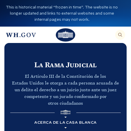
I
This is historical material “frozen in time”. The website is no
r
longer updated and links to external websites and some
a
internal pages may not work.
l
L
P
c
A
L
a
R
A
o
a
B
C
U
n
S
C
a
C
t
A
a
s
La Rama Judicial
R
e
E
s
a
N
E
n
El Artículo III de la Constitución de los
a
L
B
S
i
Estados
Unidos le otorga a cada persona acusada de
I
B
l
T
un delito el derecho a un juicio justo ante un juez
d
I
l
a
O
competente y un jurado conformado por
o
,
a
n
I
otros
ciudadanos
N
n
G
c
R
P
E
c
a
Á
S
ACERCA DE LA CASA BLANCA
E
G
a
U
I
N