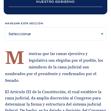
N
NUESTRO GOBIERNO
T
A
É
R
P
M
R
I
I
N
N
O
D
C
NAVEGAR ESTA SECCIÓN
E
I
B
P
Ú
A
S
Q
L
U
E
D
M
A
ientras que las ramas ejecutiva y
legislativa son elegidas por el pueblo, los
miembros de la rama judicial son
nombrados por el presidente y confirmados por el
Senado.
El Artículo III de la Constitución, el cual establece la
rama judicial, da amplia discreción al Congreso para
determinar la forma y estructura del sistema judicial
federal. De hecho, se ha dejado a decisión del Congreso